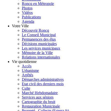
Roncq en Métropole
Photos
Vidéos
Publications
Agenda
Votre Ville
Découvrir Roncq
Le Conseil Municipal
Permanences des élus
Décisions municipales
Les services municipaux
Mémoire de la Ville
Relations internationales
Vie quotidienne
Accès
Urbanisme
Arrêtés
Démarches administratives
Etat civil des derniers mois
Culte
Marché Hebdomadaire
Services aux séniors
Cartographie du bruit
Restauration Municipale
Propreté - Collecte (Esterra.fr)