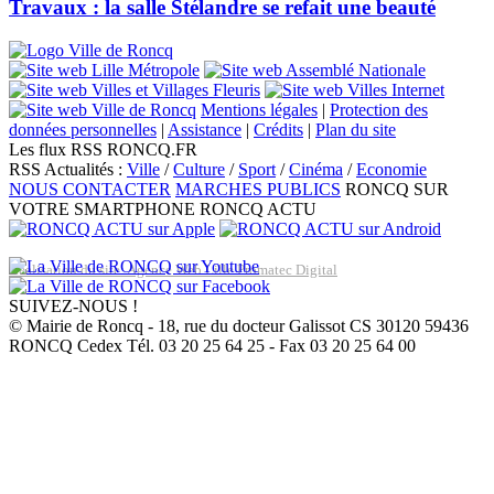
Travaux : la salle Stélandre se refait une beauté
Mentions légales
|
Protection des
données personnelles
|
Assistance
|
Crédits
|
Plan du site
Les flux RSS RONCQ.FR
RSS Actualités :
Ville
/
Culture
/
Sport
/
Cinéma
/
Economie
NOUS CONTACTER
MARCHES PUBLICS
RONCQ SUR
VOTRE SMARTPHONE
RONCQ ACTU
Réalisation du site: Agence Web Lille Promatec Digital
SUIVEZ-NOUS !
© Mairie de Roncq - 18, rue du docteur Galissot CS 30120 59436
RONCQ Cedex Tél. 03 20 25 64 25 - Fax 03 20 25 64 00