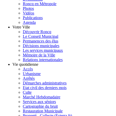
Roncq en Métropole
Photos
Vidéos
Publications
Agenda
Votre Ville
Découvrir Roncq
Le Conseil Municipal
Permanences des élus
Décisions municipales
Les services municipaux
Mémoire de la Ville
Relations internationales
Vie quotidienne
Accès
Urbanisme
Arrêtés
Démarches administratives
Etat civil des derniers mois
Culte
Marché Hebdomadaire
Services aux séniors
Cartographie du bruit
Restauration Municipale
Propreté - Collecte (Esterra.fr)