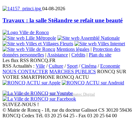
04-08-2026
Travaux : la salle Stélandre se refait une beauté
Mentions légales
|
Protection des
données personnelles
|
Assistance
|
Crédits
|
Plan du site
Les flux RSS RONCQ.FR
RSS Actualités :
Ville
/
Culture
/
Sport
/
Cinéma
/
Economie
NOUS CONTACTER
MARCHES PUBLICS
RONCQ SUR
VOTRE SMARTPHONE
RONCQ ACTU
Réalisation du site: Agence Web Lille Promatec Digital
SUIVEZ-NOUS !
© Mairie de Roncq - 18, rue du docteur Galissot CS 30120 59436
RONCQ Cedex Tél. 03 20 25 64 25 - Fax 03 20 25 64 00