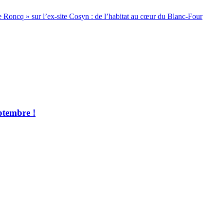
 Roncq » sur l’ex-site Cosyn : de l’habitat au cœur du Blanc-Four
ptembre !