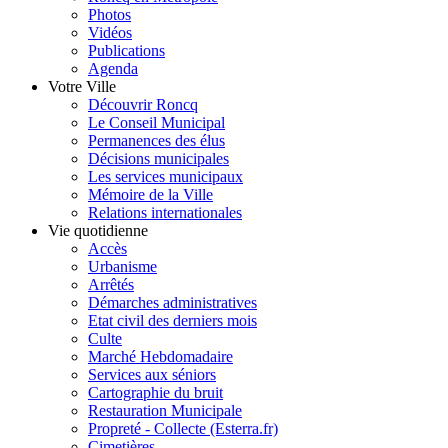
Photos
Vidéos
Publications
Agenda
Votre Ville
Découvrir Roncq
Le Conseil Municipal
Permanences des élus
Décisions municipales
Les services municipaux
Mémoire de la Ville
Relations internationales
Vie quotidienne
Accès
Urbanisme
Arrêtés
Démarches administratives
Etat civil des derniers mois
Culte
Marché Hebdomadaire
Services aux séniors
Cartographie du bruit
Restauration Municipale
Propreté - Collecte (Esterra.fr)
Cimetières