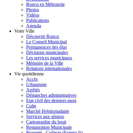
Roncq en Métropole
Photos
Vidéos
Publications
Agenda
Votre Ville
Découvrir Roncq
Le Conseil Municipal
Permanences des élus
Décisions municipales
Les services municipaux
Mémoire de la Ville
Relations internationales
Vie quotidienne
Accès
Urbanisme
Arrêtés
Démarches administratives
Etat civil des derniers mois
Culte
Marché Hebdomadaire
Services aux séniors
Cartographie du bruit
Restauration Municipale
Propreté - Collecte (Esterra.fr)