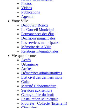
Photos
Vidéos
Publications
Agenda
Votre Ville
Découvrir Roncq
Le Conseil Municipal
Permanences des élus
Décisions municipales
Les services municipaux
Mémoire de la Ville
Relations internationales
Vie quotidienne
Accès
Urbanisme
Arrêtés
Démarches administratives
Etat civil des derniers mois
Culte
Marché Hebdomadaire
Services aux séniors
Cartographie du bruit
Restauration Municipale
Propreté - Collecte (Esterra.fr)
Cimetières