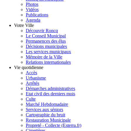
Photos
Vidéos
Publications
Agenda
Votre Ville
Découvrir Roncq
Le Conseil Municipal
Permanences des élus
Décisions municipales
Les services municipaux
Mémoire de la Ville
Relations internationales
Vie quotidienne
Accès
Urbanisme
Arrêtés
Démarches administratives
Etat civil des derniers mois
Culte
Marché Hebdomadaire
Services aux séniors
Cartographie du bruit
Restauration Municipale
Propreté - Collecte (Esterra.fr)
Cimetières