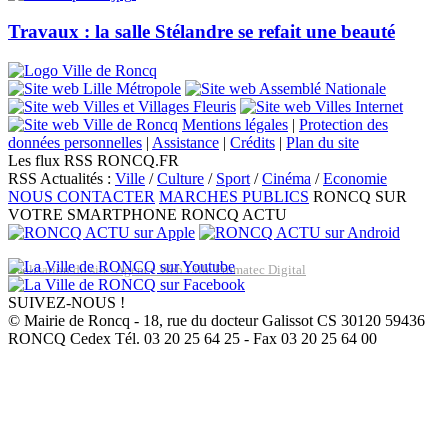
Travaux : la salle Stélandre se refait une beauté
Mentions légales
|
Protection des
données personnelles
|
Assistance
|
Crédits
|
Plan du site
Les flux RSS RONCQ.FR
RSS Actualités :
Ville
/
Culture
/
Sport
/
Cinéma
/
Economie
NOUS CONTACTER
MARCHES PUBLICS
RONCQ SUR
VOTRE SMARTPHONE
RONCQ ACTU
Réalisation du site: Agence Web Lille Promatec Digital
SUIVEZ-NOUS !
© Mairie de Roncq - 18, rue du docteur Galissot CS 30120 59436
RONCQ Cedex Tél. 03 20 25 64 25 - Fax 03 20 25 64 00