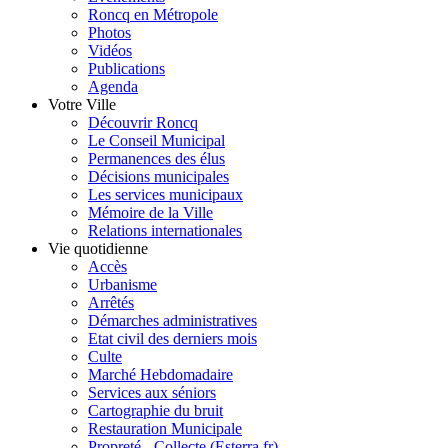
Roncq en Métropole
Photos
Vidéos
Publications
Agenda
Votre Ville
Découvrir Roncq
Le Conseil Municipal
Permanences des élus
Décisions municipales
Les services municipaux
Mémoire de la Ville
Relations internationales
Vie quotidienne
Accès
Urbanisme
Arrêtés
Démarches administratives
Etat civil des derniers mois
Culte
Marché Hebdomadaire
Services aux séniors
Cartographie du bruit
Restauration Municipale
Propreté - Collecte (Esterra.fr)