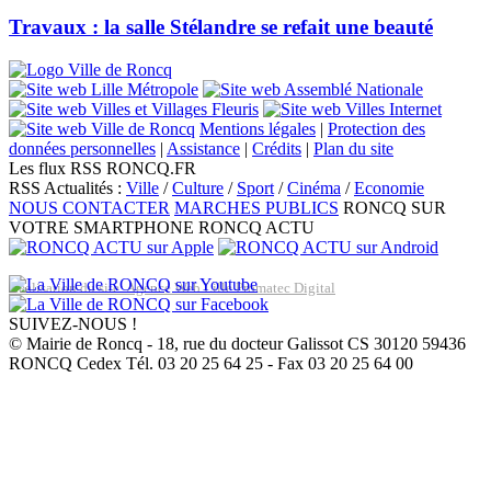
Travaux : la salle Stélandre se refait une beauté
Mentions légales
|
Protection des
données personnelles
|
Assistance
|
Crédits
|
Plan du site
Les flux RSS RONCQ.FR
RSS Actualités :
Ville
/
Culture
/
Sport
/
Cinéma
/
Economie
NOUS CONTACTER
MARCHES PUBLICS
RONCQ SUR
VOTRE SMARTPHONE
RONCQ ACTU
Réalisation du site: Agence Web Lille Promatec Digital
SUIVEZ-NOUS !
© Mairie de Roncq - 18, rue du docteur Galissot CS 30120 59436
RONCQ Cedex Tél. 03 20 25 64 25 - Fax 03 20 25 64 00