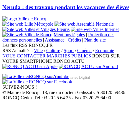
Neruda : des travaux pendant les vacances des élèves
Mentions légales
|
Protection des
données personnelles
|
Assistance
|
Crédits
|
Plan du site
Les flux RSS RONCQ.FR
RSS Actualités :
Ville
/
Culture
/
Sport
/
Cinéma
/
Economie
NOUS CONTACTER
MARCHES PUBLICS
RONCQ SUR
VOTRE SMARTPHONE
RONCQ ACTU
Réalisation du site: Agence Web Lille Promatec Digital
SUIVEZ-NOUS !
© Mairie de Roncq - 18, rue du docteur Galissot CS 30120 59436
RONCQ Cedex Tél. 03 20 25 64 25 - Fax 03 20 25 64 00