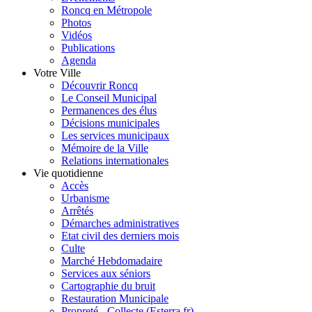
Roncq en Métropole
Photos
Vidéos
Publications
Agenda
Votre Ville
Découvrir Roncq
Le Conseil Municipal
Permanences des élus
Décisions municipales
Les services municipaux
Mémoire de la Ville
Relations internationales
Vie quotidienne
Accès
Urbanisme
Arrêtés
Démarches administratives
Etat civil des derniers mois
Culte
Marché Hebdomadaire
Services aux séniors
Cartographie du bruit
Restauration Municipale
Propreté - Collecte (Esterra.fr)