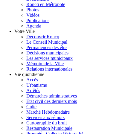
Roncq en Métropole
Photos
Vidéos
Publications
Agenda
Votre Ville
Découvrir Roncq
Le Conseil Municipal
Permanences des élus
Décisions municipales
Les services municipaux
Mémoire de la Ville
Relations internationales
Vie quotidienne
Accès
Urbanisme
Arrêtés
Démarches administratives
Etat civil des derniers mois
Culte
Marché Hebdomadaire
Services aux séniors
Cartographie du bruit
Restauration Municipale
Propreté - Collecte (Esterra.fr)