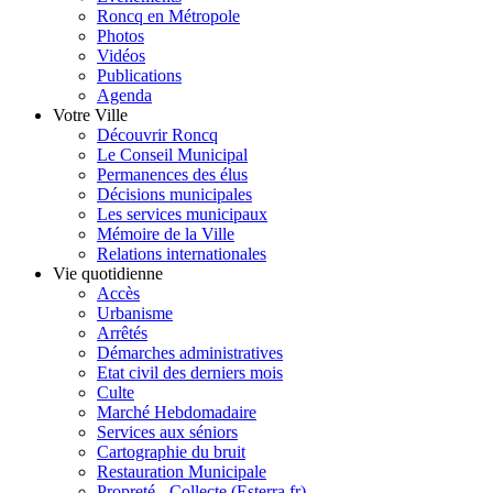
Roncq en Métropole
Photos
Vidéos
Publications
Agenda
Votre Ville
Découvrir Roncq
Le Conseil Municipal
Permanences des élus
Décisions municipales
Les services municipaux
Mémoire de la Ville
Relations internationales
Vie quotidienne
Accès
Urbanisme
Arrêtés
Démarches administratives
Etat civil des derniers mois
Culte
Marché Hebdomadaire
Services aux séniors
Cartographie du bruit
Restauration Municipale
Propreté - Collecte (Esterra.fr)