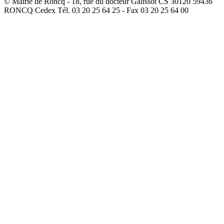
© Mairie de Roncq - 18, rue du docteur Galissot CS 30120 59436
RONCQ Cedex Tél. 03 20 25 64 25 - Fax 03 20 25 64 00