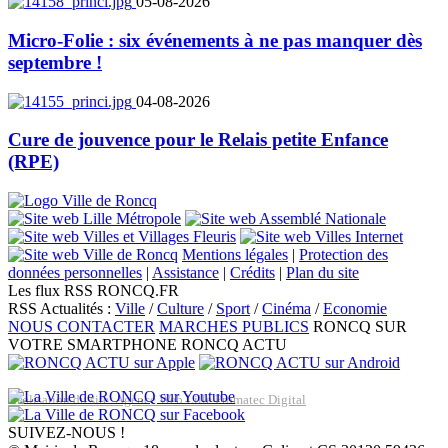
05-08-2026
Micro-Folie : six événements à ne pas manquer dès
septembre !
04-08-2026
Cure de jouvence pour le Relais petite Enfance
(RPE)
Mentions légales
|
Protection des
données personnelles
|
Assistance
|
Crédits
|
Plan du site
Les flux RSS RONCQ.FR
RSS Actualités :
Ville
/
Culture
/
Sport
/
Cinéma
/
Economie
NOUS CONTACTER
MARCHES PUBLICS
RONCQ SUR
VOTRE SMARTPHONE
RONCQ ACTU
Réalisation du site: Agence Web Lille Promatec Digital
SUIVEZ-NOUS !