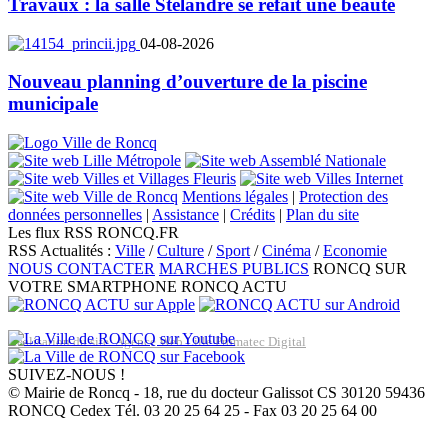
Travaux : la salle Stélandre se refait une beauté
04-08-2026
Nouveau planning d’ouverture de la piscine
municipale
Mentions légales
|
Protection des
données personnelles
|
Assistance
|
Crédits
|
Plan du site
Les flux RSS RONCQ.FR
RSS Actualités :
Ville
/
Culture
/
Sport
/
Cinéma
/
Economie
NOUS CONTACTER
MARCHES PUBLICS
RONCQ SUR
VOTRE SMARTPHONE
RONCQ ACTU
Réalisation du site: Agence Web Lille Promatec Digital
SUIVEZ-NOUS !
© Mairie de Roncq - 18, rue du docteur Galissot CS 30120 59436
RONCQ Cedex Tél. 03 20 25 64 25 - Fax 03 20 25 64 00