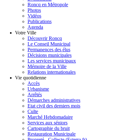
Roncq en Métropole
Photos
Vidéos
Publications
Agenda
Votre Ville
Découvrir Roncq
Le Conseil Municipal
Permanences des élus
Décisions municipales
Les services municipaux
Mémoire de la Ville
Relations internationales
Vie quotidienne
Accès
Urbanisme
Arrêtés
Démarches administratives
Etat civil des derniers mois
Culte
Marché Hebdomadaire
Services aux séniors
Cartographie du bruit
Restauration Municipale
Propreté - Collecte (Esterra.fr)