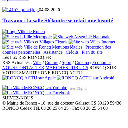
04-08-2026
Travaux : la salle Stélandre se refait une beauté
Mentions légales
|
Protection des
données personnelles
|
Assistance
|
Crédits
|
Plan du site
Les flux RSS RONCQ.FR
RSS Actualités :
Ville
/
Culture
/
Sport
/
Cinéma
/
Economie
NOUS CONTACTER
MARCHES PUBLICS
RONCQ SUR
VOTRE SMARTPHONE
RONCQ ACTU
Réalisation du site: Agence Web Lille Promatec Digital
SUIVEZ-NOUS !
© Mairie de Roncq - 18, rue du docteur Galissot CS 30120 59436
RONCQ Cedex Tél. 03 20 25 64 25 - Fax 03 20 25 64 00