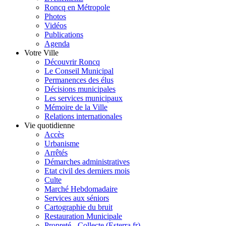
Roncq en Métropole
Photos
Vidéos
Publications
Agenda
Votre Ville
Découvrir Roncq
Le Conseil Municipal
Permanences des élus
Décisions municipales
Les services municipaux
Mémoire de la Ville
Relations internationales
Vie quotidienne
Accès
Urbanisme
Arrêtés
Démarches administratives
Etat civil des derniers mois
Culte
Marché Hebdomadaire
Services aux séniors
Cartographie du bruit
Restauration Municipale
Propreté - Collecte (Esterra.fr)