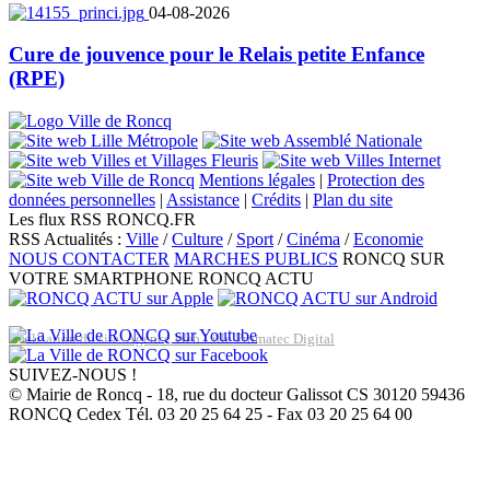
04-08-2026
Cure de jouvence pour le Relais petite Enfance
(RPE)
Mentions légales
|
Protection des
données personnelles
|
Assistance
|
Crédits
|
Plan du site
Les flux RSS RONCQ.FR
RSS Actualités :
Ville
/
Culture
/
Sport
/
Cinéma
/
Economie
NOUS CONTACTER
MARCHES PUBLICS
RONCQ SUR
VOTRE SMARTPHONE
RONCQ ACTU
Réalisation du site: Agence Web Lille Promatec Digital
SUIVEZ-NOUS !
© Mairie de Roncq - 18, rue du docteur Galissot CS 30120 59436
RONCQ Cedex Tél. 03 20 25 64 25 - Fax 03 20 25 64 00