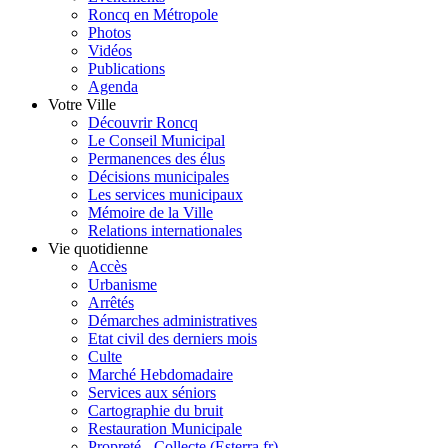
Roncq en Métropole
Photos
Vidéos
Publications
Agenda
Votre Ville
Découvrir Roncq
Le Conseil Municipal
Permanences des élus
Décisions municipales
Les services municipaux
Mémoire de la Ville
Relations internationales
Vie quotidienne
Accès
Urbanisme
Arrêtés
Démarches administratives
Etat civil des derniers mois
Culte
Marché Hebdomadaire
Services aux séniors
Cartographie du bruit
Restauration Municipale
Propreté - Collecte (Esterra.fr)