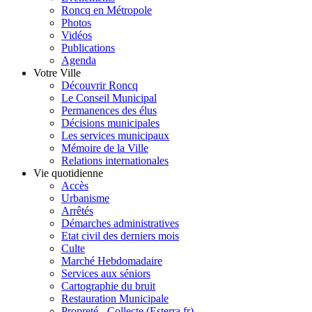
Roncq en Métropole
Photos
Vidéos
Publications
Agenda
Votre Ville
Découvrir Roncq
Le Conseil Municipal
Permanences des élus
Décisions municipales
Les services municipaux
Mémoire de la Ville
Relations internationales
Vie quotidienne
Accès
Urbanisme
Arrêtés
Démarches administratives
Etat civil des derniers mois
Culte
Marché Hebdomadaire
Services aux séniors
Cartographie du bruit
Restauration Municipale
Propreté - Collecte (Esterra.fr)