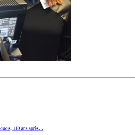
quois, 110 ans après…