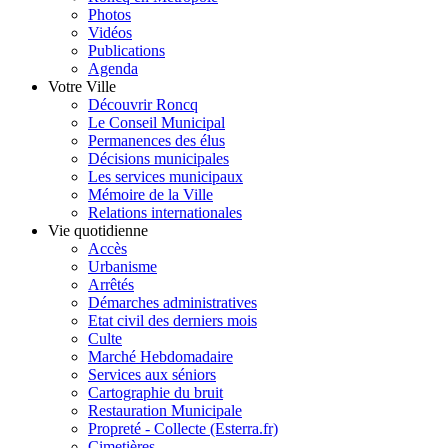
Photos
Vidéos
Publications
Agenda
Votre Ville
Découvrir Roncq
Le Conseil Municipal
Permanences des élus
Décisions municipales
Les services municipaux
Mémoire de la Ville
Relations internationales
Vie quotidienne
Accès
Urbanisme
Arrêtés
Démarches administratives
Etat civil des derniers mois
Culte
Marché Hebdomadaire
Services aux séniors
Cartographie du bruit
Restauration Municipale
Propreté - Collecte (Esterra.fr)
Cimetières