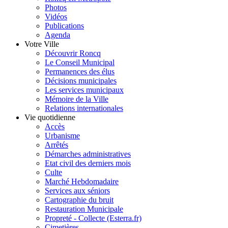
Photos
Vidéos
Publications
Agenda
Votre Ville
Découvrir Roncq
Le Conseil Municipal
Permanences des élus
Décisions municipales
Les services municipaux
Mémoire de la Ville
Relations internationales
Vie quotidienne
Accès
Urbanisme
Arrêtés
Démarches administratives
Etat civil des derniers mois
Culte
Marché Hebdomadaire
Services aux séniors
Cartographie du bruit
Restauration Municipale
Propreté - Collecte (Esterra.fr)
Cimetières