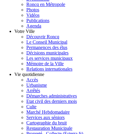
Roncq en Métropole
Photos
Vidéos
Publications
Agenda
Votre Ville
Découvrir Roncq
Le Conseil Municipal
Permanences des élus
Décisions municipales
Les services municipaux
Mémoire de la Ville
Relations internationales
Vie quotidienne
Accès
Urbanisme
Arrêtés
Démarches administratives
Etat civil des derniers mois
Culte
Marché Hebdomadaire
Services aux séniors
Cartographie du bruit
Restauration Municipale
Propreté - Collecte (Esterra.fr)