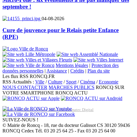
septembre !
04-08-2026
Cure de jouvence pour le Relais petite Enfance
(RPE)
Mentions légales
|
Protection des
données personnelles
|
Assistance
|
Crédits
|
Plan du site
Les flux RSS RONCQ.FR
RSS Actualités :
Ville
/
Culture
/
Sport
/
Cinéma
/
Economie
NOUS CONTACTER
MARCHES PUBLICS
RONCQ SUR
VOTRE SMARTPHONE
RONCQ ACTU
Réalisation du site: Agence Web Lille Promatec Digital
SUIVEZ-NOUS !
© Mairie de Roncq - 18, rue du docteur Galissot CS 30120 59436
RONCQ Cedex Tél. 03 20 25 64 25 - Fax 03 20 25 64 00