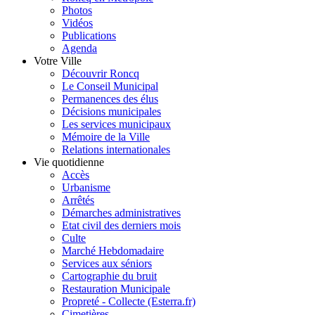
Photos
Vidéos
Publications
Agenda
Votre Ville
Découvrir Roncq
Le Conseil Municipal
Permanences des élus
Décisions municipales
Les services municipaux
Mémoire de la Ville
Relations internationales
Vie quotidienne
Accès
Urbanisme
Arrêtés
Démarches administratives
Etat civil des derniers mois
Culte
Marché Hebdomadaire
Services aux séniors
Cartographie du bruit
Restauration Municipale
Propreté - Collecte (Esterra.fr)
Cimetières