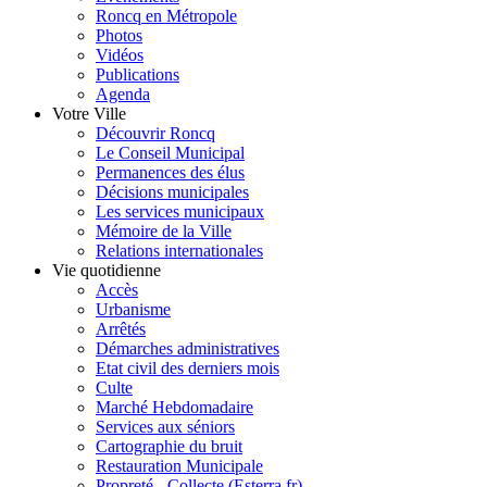
Roncq en Métropole
Photos
Vidéos
Publications
Agenda
Votre Ville
Découvrir Roncq
Le Conseil Municipal
Permanences des élus
Décisions municipales
Les services municipaux
Mémoire de la Ville
Relations internationales
Vie quotidienne
Accès
Urbanisme
Arrêtés
Démarches administratives
Etat civil des derniers mois
Culte
Marché Hebdomadaire
Services aux séniors
Cartographie du bruit
Restauration Municipale
Propreté - Collecte (Esterra.fr)