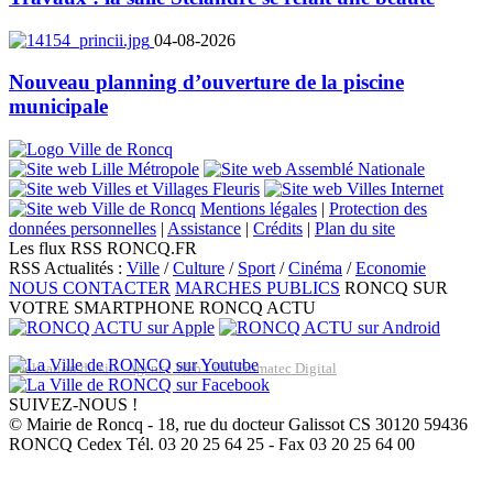
04-08-2026
Nouveau planning d’ouverture de la piscine
municipale
Mentions légales
|
Protection des
données personnelles
|
Assistance
|
Crédits
|
Plan du site
Les flux RSS RONCQ.FR
RSS Actualités :
Ville
/
Culture
/
Sport
/
Cinéma
/
Economie
NOUS CONTACTER
MARCHES PUBLICS
RONCQ SUR
VOTRE SMARTPHONE
RONCQ ACTU
Réalisation du site: Agence Web Lille Promatec Digital
SUIVEZ-NOUS !
© Mairie de Roncq - 18, rue du docteur Galissot CS 30120 59436
RONCQ Cedex Tél. 03 20 25 64 25 - Fax 03 20 25 64 00