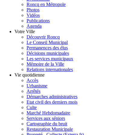
Roncq en Métropole
Photos
Vidéos
Publications
Agenda
Votre Ville
Découvrir Roncq
Le Conseil Municipal
Permanences des élus
Décisions municipales
Les services municipaux
Mémoire de la Ville
Relations internationales
Vie quotidienne
Accès
Urbanisme
Arrêtés
Démarches administratives
Etat civil des derniers mois
Culte
Marché Hebdomadaire
Services aux séniors
Cartographie du bruit
Restauration Municipale
Propreté - Collecte (Esterra.fr)