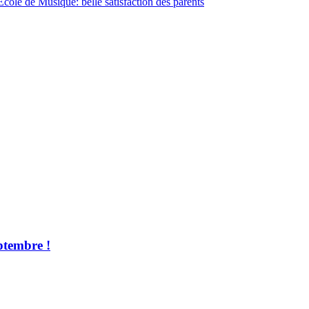
’Ecole de Musique: belle satisfaction des parents
ptembre !