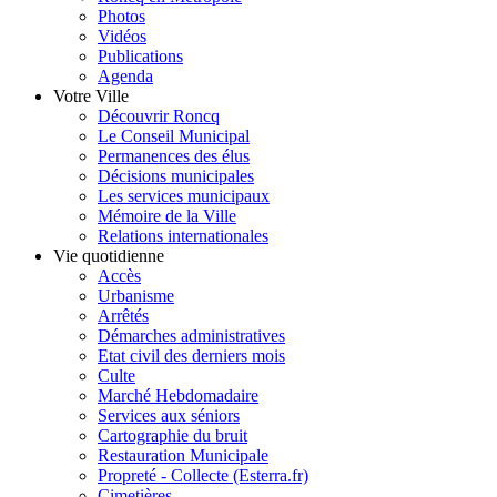
Photos
Vidéos
Publications
Agenda
Votre Ville
Découvrir Roncq
Le Conseil Municipal
Permanences des élus
Décisions municipales
Les services municipaux
Mémoire de la Ville
Relations internationales
Vie quotidienne
Accès
Urbanisme
Arrêtés
Démarches administratives
Etat civil des derniers mois
Culte
Marché Hebdomadaire
Services aux séniors
Cartographie du bruit
Restauration Municipale
Propreté - Collecte (Esterra.fr)
Cimetières