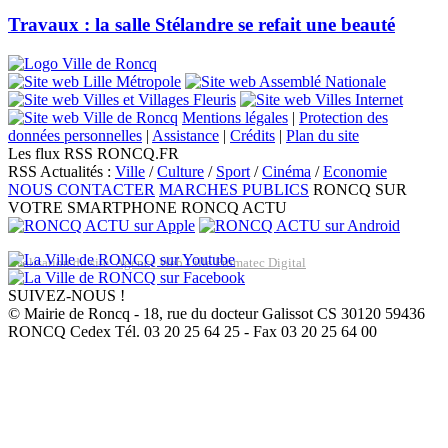
Travaux : la salle Stélandre se refait une beauté
Mentions légales
|
Protection des
données personnelles
|
Assistance
|
Crédits
|
Plan du site
Les flux RSS RONCQ.FR
RSS Actualités :
Ville
/
Culture
/
Sport
/
Cinéma
/
Economie
NOUS CONTACTER
MARCHES PUBLICS
RONCQ SUR
VOTRE SMARTPHONE
RONCQ ACTU
Réalisation du site: Agence Web Lille Promatec Digital
SUIVEZ-NOUS !
© Mairie de Roncq - 18, rue du docteur Galissot CS 30120 59436
RONCQ Cedex Tél. 03 20 25 64 25 - Fax 03 20 25 64 00