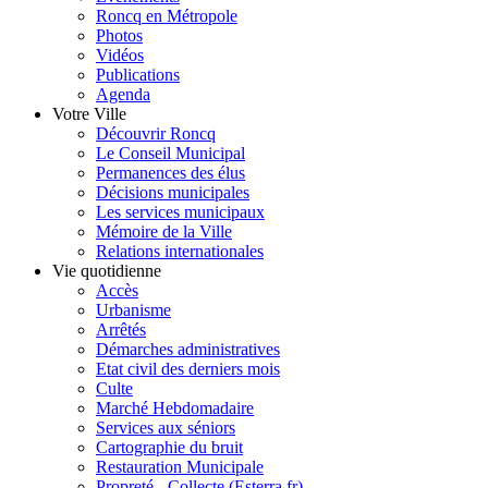
Roncq en Métropole
Photos
Vidéos
Publications
Agenda
Votre Ville
Découvrir Roncq
Le Conseil Municipal
Permanences des élus
Décisions municipales
Les services municipaux
Mémoire de la Ville
Relations internationales
Vie quotidienne
Accès
Urbanisme
Arrêtés
Démarches administratives
Etat civil des derniers mois
Culte
Marché Hebdomadaire
Services aux séniors
Cartographie du bruit
Restauration Municipale
Propreté - Collecte (Esterra.fr)