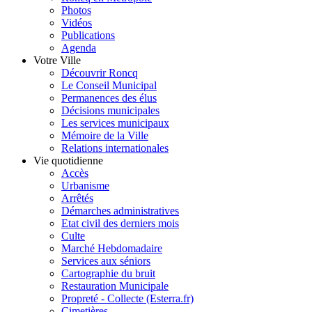
Photos
Vidéos
Publications
Agenda
Votre Ville
Découvrir Roncq
Le Conseil Municipal
Permanences des élus
Décisions municipales
Les services municipaux
Mémoire de la Ville
Relations internationales
Vie quotidienne
Accès
Urbanisme
Arrêtés
Démarches administratives
Etat civil des derniers mois
Culte
Marché Hebdomadaire
Services aux séniors
Cartographie du bruit
Restauration Municipale
Propreté - Collecte (Esterra.fr)
Cimetières