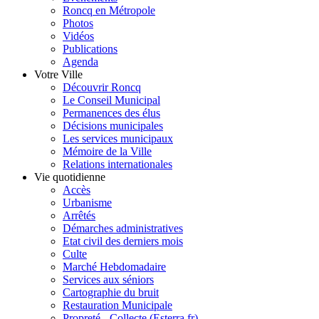
Roncq en Métropole
Photos
Vidéos
Publications
Agenda
Votre Ville
Découvrir Roncq
Le Conseil Municipal
Permanences des élus
Décisions municipales
Les services municipaux
Mémoire de la Ville
Relations internationales
Vie quotidienne
Accès
Urbanisme
Arrêtés
Démarches administratives
Etat civil des derniers mois
Culte
Marché Hebdomadaire
Services aux séniors
Cartographie du bruit
Restauration Municipale
Propreté - Collecte (Esterra.fr)