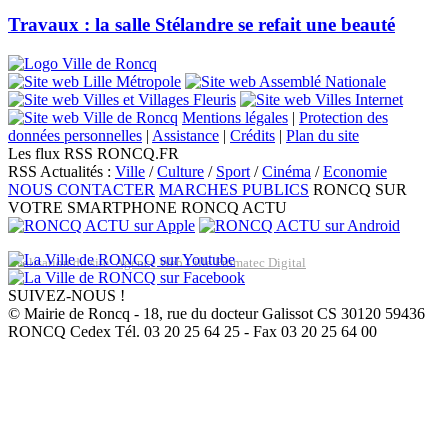
Travaux : la salle Stélandre se refait une beauté
Mentions légales
|
Protection des
données personnelles
|
Assistance
|
Crédits
|
Plan du site
Les flux RSS RONCQ.FR
RSS Actualités :
Ville
/
Culture
/
Sport
/
Cinéma
/
Economie
NOUS CONTACTER
MARCHES PUBLICS
RONCQ SUR
VOTRE SMARTPHONE
RONCQ ACTU
Réalisation du site: Agence Web Lille Promatec Digital
SUIVEZ-NOUS !
© Mairie de Roncq - 18, rue du docteur Galissot CS 30120 59436
RONCQ Cedex Tél. 03 20 25 64 25 - Fax 03 20 25 64 00