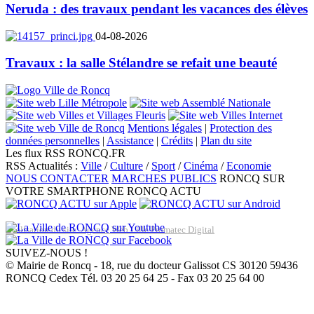
Neruda : des travaux pendant les vacances des élèves
04-08-2026
Travaux : la salle Stélandre se refait une beauté
Mentions légales
|
Protection des
données personnelles
|
Assistance
|
Crédits
|
Plan du site
Les flux RSS RONCQ.FR
RSS Actualités :
Ville
/
Culture
/
Sport
/
Cinéma
/
Economie
NOUS CONTACTER
MARCHES PUBLICS
RONCQ SUR
VOTRE SMARTPHONE
RONCQ ACTU
Réalisation du site: Agence Web Lille Promatec Digital
SUIVEZ-NOUS !
© Mairie de Roncq - 18, rue du docteur Galissot CS 30120 59436
RONCQ Cedex Tél. 03 20 25 64 25 - Fax 03 20 25 64 00