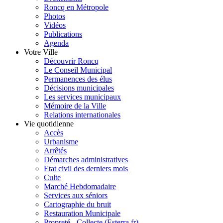
Roncq en Métropole
Photos
Vidéos
Publications
Agenda
Votre Ville
Découvrir Roncq
Le Conseil Municipal
Permanences des élus
Décisions municipales
Les services municipaux
Mémoire de la Ville
Relations internationales
Vie quotidienne
Accès
Urbanisme
Arrêtés
Démarches administratives
Etat civil des derniers mois
Culte
Marché Hebdomadaire
Services aux séniors
Cartographie du bruit
Restauration Municipale
Propreté - Collecte (Esterra.fr)