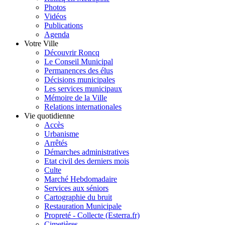
Photos
Vidéos
Publications
Agenda
Votre Ville
Découvrir Roncq
Le Conseil Municipal
Permanences des élus
Décisions municipales
Les services municipaux
Mémoire de la Ville
Relations internationales
Vie quotidienne
Accès
Urbanisme
Arrêtés
Démarches administratives
Etat civil des derniers mois
Culte
Marché Hebdomadaire
Services aux séniors
Cartographie du bruit
Restauration Municipale
Propreté - Collecte (Esterra.fr)
Cimetières