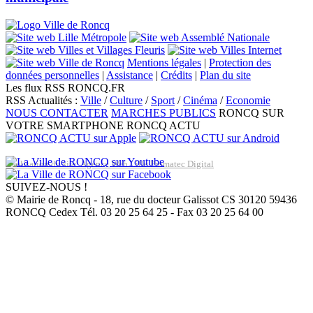
Mentions légales
|
Protection des
données personnelles
|
Assistance
|
Crédits
|
Plan du site
Les flux RSS RONCQ.FR
RSS Actualités :
Ville
/
Culture
/
Sport
/
Cinéma
/
Economie
NOUS CONTACTER
MARCHES PUBLICS
RONCQ SUR
VOTRE SMARTPHONE
RONCQ ACTU
Réalisation du site: Agence Web Lille Promatec Digital
SUIVEZ-NOUS !
© Mairie de Roncq - 18, rue du docteur Galissot CS 30120 59436
RONCQ Cedex Tél. 03 20 25 64 25 - Fax 03 20 25 64 00