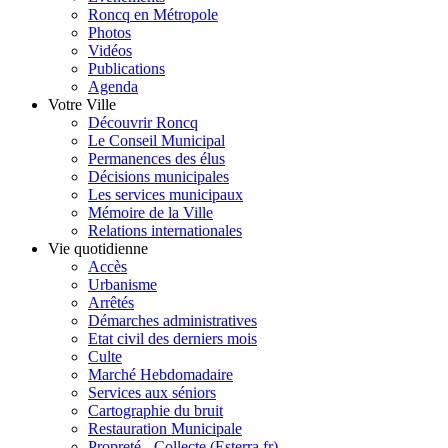
Roncq en Métropole
Photos
Vidéos
Publications
Agenda
Votre Ville
Découvrir Roncq
Le Conseil Municipal
Permanences des élus
Décisions municipales
Les services municipaux
Mémoire de la Ville
Relations internationales
Vie quotidienne
Accès
Urbanisme
Arrêtés
Démarches administratives
Etat civil des derniers mois
Culte
Marché Hebdomadaire
Services aux séniors
Cartographie du bruit
Restauration Municipale
Propreté - Collecte (Esterra.fr)