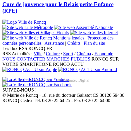
Cure de jouvence pour le Relais petite Enfance
(RPE)
Mentions légales
|
Protection des
données personnelles
|
Assistance
|
Crédits
|
Plan du site
Les flux RSS RONCQ.FR
RSS Actualités :
Ville
/
Culture
/
Sport
/
Cinéma
/
Economie
NOUS CONTACTER
MARCHES PUBLICS
RONCQ SUR
VOTRE SMARTPHONE
RONCQ ACTU
Réalisation du site: Agence Web Lille Promatec Digital
SUIVEZ-NOUS !
© Mairie de Roncq - 18, rue du docteur Galissot CS 30120 59436
RONCQ Cedex Tél. 03 20 25 64 25 - Fax 03 20 25 64 00