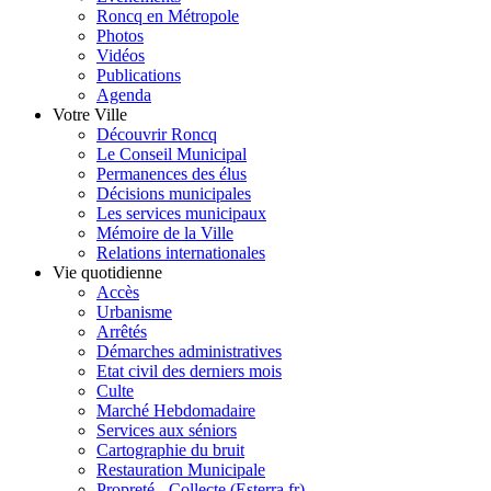
Roncq en Métropole
Photos
Vidéos
Publications
Agenda
Votre Ville
Découvrir Roncq
Le Conseil Municipal
Permanences des élus
Décisions municipales
Les services municipaux
Mémoire de la Ville
Relations internationales
Vie quotidienne
Accès
Urbanisme
Arrêtés
Démarches administratives
Etat civil des derniers mois
Culte
Marché Hebdomadaire
Services aux séniors
Cartographie du bruit
Restauration Municipale
Propreté - Collecte (Esterra.fr)