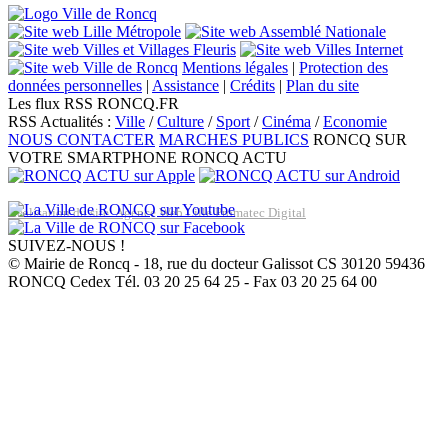
Mentions légales
|
Protection des
données personnelles
|
Assistance
|
Crédits
|
Plan du site
Les flux RSS RONCQ.FR
RSS Actualités :
Ville
/
Culture
/
Sport
/
Cinéma
/
Economie
NOUS CONTACTER
MARCHES PUBLICS
RONCQ SUR
VOTRE SMARTPHONE
RONCQ ACTU
Réalisation du site: Agence Web Lille Promatec Digital
SUIVEZ-NOUS !
© Mairie de Roncq - 18, rue du docteur Galissot CS 30120 59436
RONCQ Cedex Tél. 03 20 25 64 25 - Fax 03 20 25 64 00