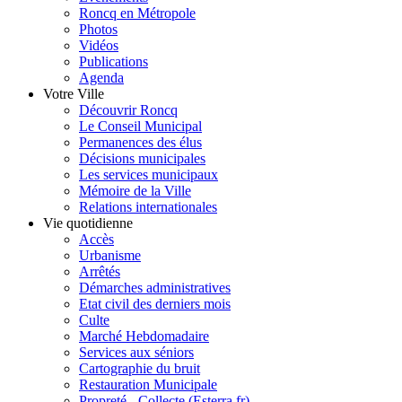
Roncq en Métropole
Photos
Vidéos
Publications
Agenda
Votre Ville
Découvrir Roncq
Le Conseil Municipal
Permanences des élus
Décisions municipales
Les services municipaux
Mémoire de la Ville
Relations internationales
Vie quotidienne
Accès
Urbanisme
Arrêtés
Démarches administratives
Etat civil des derniers mois
Culte
Marché Hebdomadaire
Services aux séniors
Cartographie du bruit
Restauration Municipale
Propreté - Collecte (Esterra.fr)