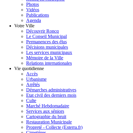
Photos
Vidéos
Publications
Agenda
Votre Ville
Découvrir Roncq
Le Conseil Municipal
Permanences des élus
Décisions municipales
Les services municipaux
Mémoire de la Ville
Relations internationales
Vie quotidienne
Accès
Urbanisme
Arrêtés
Démarches administratives
Etat civil des derniers mois
Culte
Marché Hebdomadaire
Services aux séniors
Cartographie du bruit
Restauration Municipale
Propreté - Collecte (Esterra.fr)
Cimetières