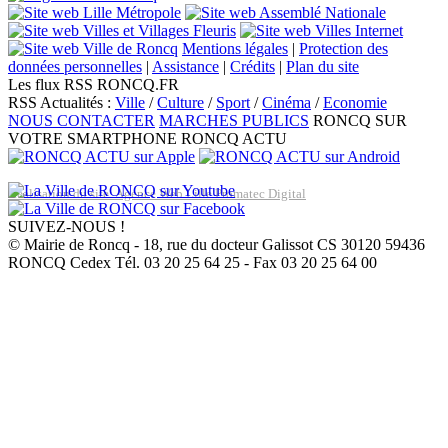
Mentions légales
|
Protection des
données personnelles
|
Assistance
|
Crédits
|
Plan du site
Les flux RSS RONCQ.FR
RSS Actualités :
Ville
/
Culture
/
Sport
/
Cinéma
/
Economie
NOUS CONTACTER
MARCHES PUBLICS
RONCQ SUR
VOTRE SMARTPHONE
RONCQ ACTU
Réalisation du site: Agence Web Lille Promatec Digital
SUIVEZ-NOUS !
© Mairie de Roncq - 18, rue du docteur Galissot CS 30120 59436
RONCQ Cedex Tél. 03 20 25 64 25 - Fax 03 20 25 64 00