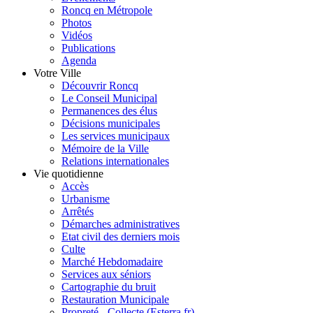
Roncq en Métropole
Photos
Vidéos
Publications
Agenda
Votre Ville
Découvrir Roncq
Le Conseil Municipal
Permanences des élus
Décisions municipales
Les services municipaux
Mémoire de la Ville
Relations internationales
Vie quotidienne
Accès
Urbanisme
Arrêtés
Démarches administratives
Etat civil des derniers mois
Culte
Marché Hebdomadaire
Services aux séniors
Cartographie du bruit
Restauration Municipale
Propreté - Collecte (Esterra.fr)