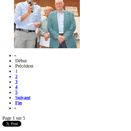
«
Début
Précédent
1
2
3
4
5
Suivant
Fin
»
Page 1 sur 5