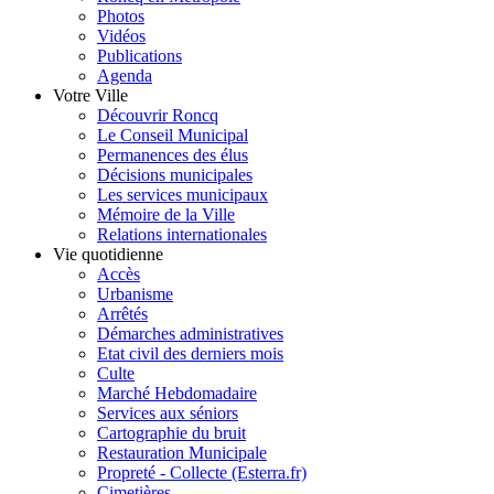
Photos
Vidéos
Publications
Agenda
Votre Ville
Découvrir Roncq
Le Conseil Municipal
Permanences des élus
Décisions municipales
Les services municipaux
Mémoire de la Ville
Relations internationales
Vie quotidienne
Accès
Urbanisme
Arrêtés
Démarches administratives
Etat civil des derniers mois
Culte
Marché Hebdomadaire
Services aux séniors
Cartographie du bruit
Restauration Municipale
Propreté - Collecte (Esterra.fr)
Cimetières