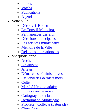
Photos
Vidéos
Publications
Agenda
Votre Ville
Découvrir Roncq
Le Conseil Municipal
Permanences des élus
Décisions municipales
Les services municipaux
Mémoire de la Ville
Relations internationales
Vie quotidienne
Accès
Urbanisme
Arrêtés
Démarches administratives
Etat civil des derniers mois
Culte
Marché Hebdomadaire
Services aux séniors
Cartographie du bruit
Restauration Municipale
Propreté - Collecte (Esterra.fr)
Cimetières