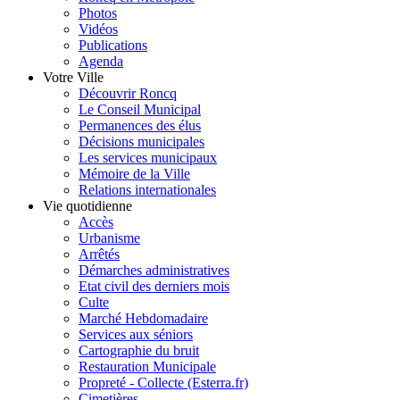
Photos
Vidéos
Publications
Agenda
Votre Ville
Découvrir Roncq
Le Conseil Municipal
Permanences des élus
Décisions municipales
Les services municipaux
Mémoire de la Ville
Relations internationales
Vie quotidienne
Accès
Urbanisme
Arrêtés
Démarches administratives
Etat civil des derniers mois
Culte
Marché Hebdomadaire
Services aux séniors
Cartographie du bruit
Restauration Municipale
Propreté - Collecte (Esterra.fr)
Cimetières