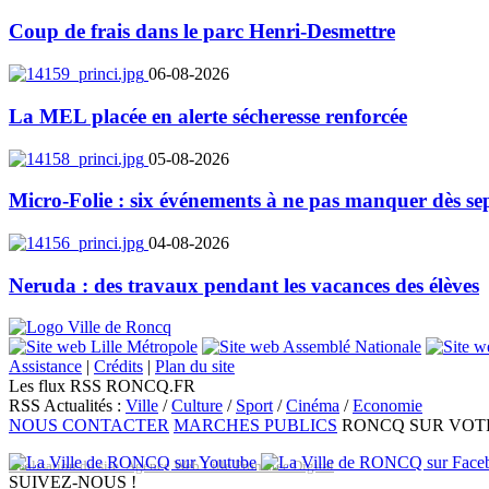
Coup de frais dans le parc Henri-Desmettre
06-08-2026
La MEL placée en alerte sécheresse renforcée
05-08-2026
Micro-Folie : six événements à ne pas manquer dès se
04-08-2026
Neruda : des travaux pendant les vacances des élèves
Assistance
|
Crédits
|
Plan du site
Les flux RSS RONCQ.FR
RSS Actualités :
Ville
/
Culture
/
Sport
/
Cinéma
/
Economie
NOUS CONTACTER
MARCHES PUBLICS
RONCQ SUR VOT
Réalisation du site: Agence Web Lille Promatec Digital
SUIVEZ-NOUS !