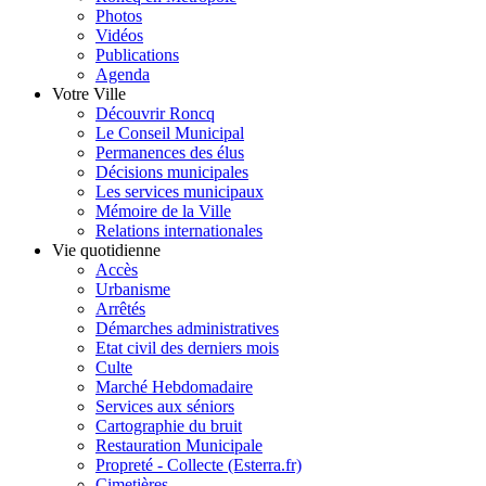
Photos
Vidéos
Publications
Agenda
Votre Ville
Découvrir Roncq
Le Conseil Municipal
Permanences des élus
Décisions municipales
Les services municipaux
Mémoire de la Ville
Relations internationales
Vie quotidienne
Accès
Urbanisme
Arrêtés
Démarches administratives
Etat civil des derniers mois
Culte
Marché Hebdomadaire
Services aux séniors
Cartographie du bruit
Restauration Municipale
Propreté - Collecte (Esterra.fr)
Cimetières