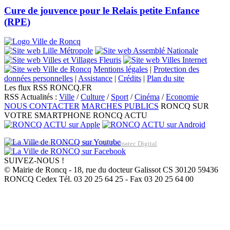
Cure de jouvence pour le Relais petite Enfance
(RPE)
Mentions légales
|
Protection des
données personnelles
|
Assistance
|
Crédits
|
Plan du site
Les flux RSS RONCQ.FR
RSS Actualités :
Ville
/
Culture
/
Sport
/
Cinéma
/
Economie
NOUS CONTACTER
MARCHES PUBLICS
RONCQ SUR
VOTRE SMARTPHONE
RONCQ ACTU
Réalisation du site: Agence Web Lille Promatec Digital
SUIVEZ-NOUS !
© Mairie de Roncq - 18, rue du docteur Galissot CS 30120 59436
RONCQ Cedex Tél. 03 20 25 64 25 - Fax 03 20 25 64 00