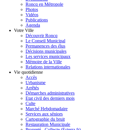
Roncq en Métropole
Photos
Vidéos
Publications
Agenda
Votre Ville
Découvrir Roncq
Le Conseil Municipal
Permanences des élus
Décisions municipales
Les services municipaux
Mémoire de la Ville
Relations internationales
Vie quotidienne
Accès
Urbanisme
Arrêtés
Démarches administratives
Etat civil des derniers mois
Culte
Marché Hebdomadaire
Services aux séniors
Cartographie du bruit
Restauration Municipale
Propreté - Collecte (Esterra.fr)