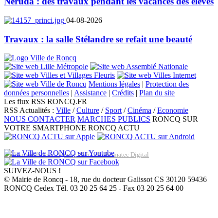
Neruda : des travaux pendant les vacances des élèves
04-08-2026
Travaux : la salle Stélandre se refait une beauté
Mentions légales
|
Protection des
données personnelles
|
Assistance
|
Crédits
|
Plan du site
Les flux RSS RONCQ.FR
RSS Actualités :
Ville
/
Culture
/
Sport
/
Cinéma
/
Economie
NOUS CONTACTER
MARCHES PUBLICS
RONCQ SUR
VOTRE SMARTPHONE
RONCQ ACTU
Réalisation du site: Agence Web Lille Promatec Digital
SUIVEZ-NOUS !
© Mairie de Roncq - 18, rue du docteur Galissot CS 30120 59436
RONCQ Cedex Tél. 03 20 25 64 25 - Fax 03 20 25 64 00