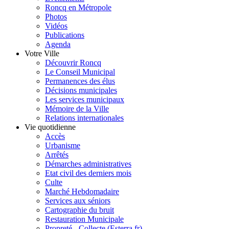
Roncq en Métropole
Photos
Vidéos
Publications
Agenda
Votre Ville
Découvrir Roncq
Le Conseil Municipal
Permanences des élus
Décisions municipales
Les services municipaux
Mémoire de la Ville
Relations internationales
Vie quotidienne
Accès
Urbanisme
Arrêtés
Démarches administratives
Etat civil des derniers mois
Culte
Marché Hebdomadaire
Services aux séniors
Cartographie du bruit
Restauration Municipale
Propreté - Collecte (Esterra.fr)