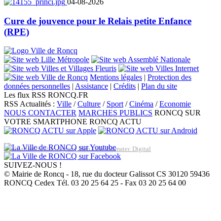
04-08-2026
Cure de jouvence pour le Relais petite Enfance
(RPE)
Mentions légales
|
Protection des
données personnelles
|
Assistance
|
Crédits
|
Plan du site
Les flux RSS RONCQ.FR
RSS Actualités :
Ville
/
Culture
/
Sport
/
Cinéma
/
Economie
NOUS CONTACTER
MARCHES PUBLICS
RONCQ SUR
VOTRE SMARTPHONE
RONCQ ACTU
Réalisation du site: Agence Web Lille Promatec Digital
SUIVEZ-NOUS !
© Mairie de Roncq - 18, rue du docteur Galissot CS 30120 59436
RONCQ Cedex Tél. 03 20 25 64 25 - Fax 03 20 25 64 00