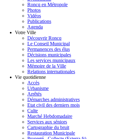
Roncq en Métropole
Photos
Vidéos
Publications
Agenda
Votre Ville
Découvrir Roncq
Le Conseil Municipal
Permanences des élus
Décisions municipales
Les services municipaux
Mémoire de la Ville
Relations internationales
Vie quotidienne
Accès
Urbanisme
Arrêtés
Démarches administratives
Etat civil des derniers mois
Culte
Marché Hebdomadaire
Services aux séniors
Cartographie du bruit
Restauration Municipale
Propreté - Collecte (Esterra.fr)