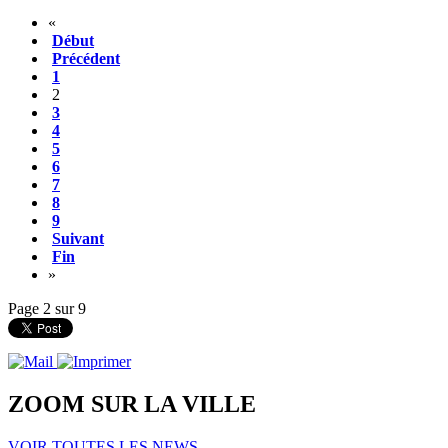
«
Début
Précédent
1
2
3
4
5
6
7
8
9
Suivant
Fin
»
Page 2 sur 9
ZOOM SUR LA
VILLE
VOIR TOUTES LES NEWS