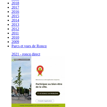
2018
2017
2016
2015
2014
2013
2012
2011
2010
2009
Parcs et vues de Roncq
2021 - roncq direct