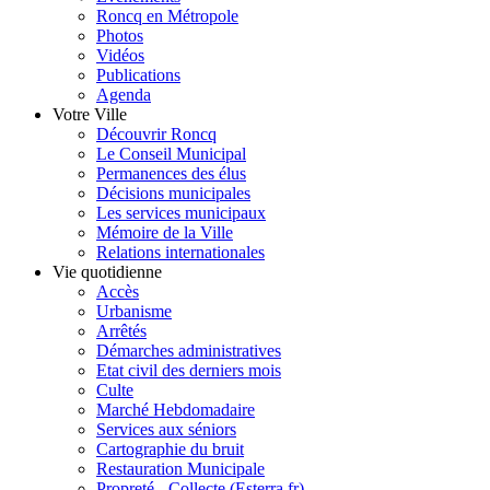
Roncq en Métropole
Photos
Vidéos
Publications
Agenda
Votre Ville
Découvrir Roncq
Le Conseil Municipal
Permanences des élus
Décisions municipales
Les services municipaux
Mémoire de la Ville
Relations internationales
Vie quotidienne
Accès
Urbanisme
Arrêtés
Démarches administratives
Etat civil des derniers mois
Culte
Marché Hebdomadaire
Services aux séniors
Cartographie du bruit
Restauration Municipale
Propreté - Collecte (Esterra.fr)