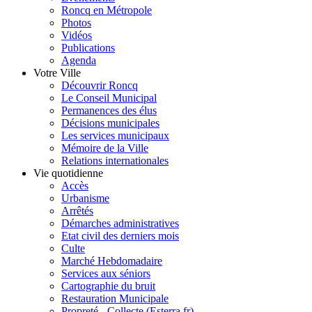
Roncq en Métropole
Photos
Vidéos
Publications
Agenda
Votre Ville
Découvrir Roncq
Le Conseil Municipal
Permanences des élus
Décisions municipales
Les services municipaux
Mémoire de la Ville
Relations internationales
Vie quotidienne
Accès
Urbanisme
Arrêtés
Démarches administratives
Etat civil des derniers mois
Culte
Marché Hebdomadaire
Services aux séniors
Cartographie du bruit
Restauration Municipale
Propreté - Collecte (Esterra.fr)