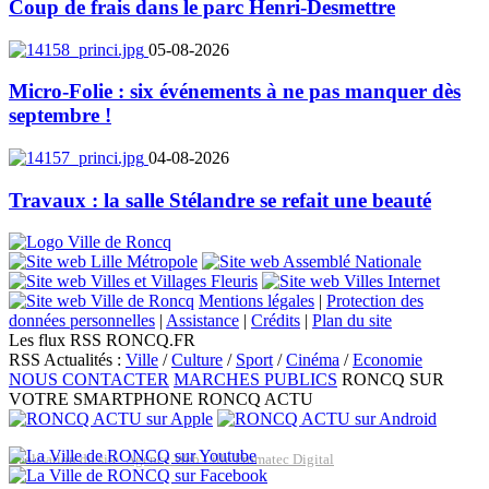
Coup de frais dans le parc Henri-Desmettre
05-08-2026
Micro-Folie : six événements à ne pas manquer dès
septembre !
04-08-2026
Travaux : la salle Stélandre se refait une beauté
Mentions légales
|
Protection des
données personnelles
|
Assistance
|
Crédits
|
Plan du site
Les flux RSS RONCQ.FR
RSS Actualités :
Ville
/
Culture
/
Sport
/
Cinéma
/
Economie
NOUS CONTACTER
MARCHES PUBLICS
RONCQ SUR
VOTRE SMARTPHONE
RONCQ ACTU
Réalisation du site: Agence Web Lille Promatec Digital