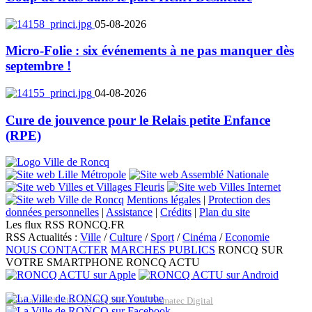
05-08-2026
Micro-Folie : six événements à ne pas manquer dès
septembre !
04-08-2026
Cure de jouvence pour le Relais petite Enfance
(RPE)
Mentions légales
|
Protection des
données personnelles
|
Assistance
|
Crédits
|
Plan du site
Les flux RSS RONCQ.FR
RSS Actualités :
Ville
/
Culture
/
Sport
/
Cinéma
/
Economie
NOUS CONTACTER
MARCHES PUBLICS
RONCQ SUR
VOTRE SMARTPHONE
RONCQ ACTU
Réalisation du site: Agence Web Lille Promatec Digital