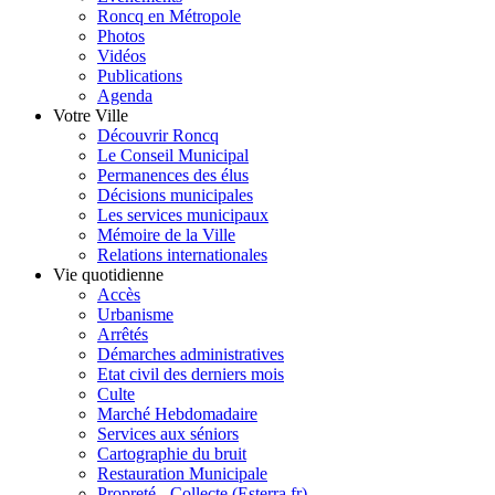
Roncq en Métropole
Photos
Vidéos
Publications
Agenda
Votre Ville
Découvrir Roncq
Le Conseil Municipal
Permanences des élus
Décisions municipales
Les services municipaux
Mémoire de la Ville
Relations internationales
Vie quotidienne
Accès
Urbanisme
Arrêtés
Démarches administratives
Etat civil des derniers mois
Culte
Marché Hebdomadaire
Services aux séniors
Cartographie du bruit
Restauration Municipale
Propreté - Collecte (Esterra.fr)