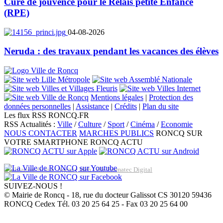
Cure de jouvence pour le Relais petite Enfance
(RPE)
04-08-2026
Neruda : des travaux pendant les vacances des élèves
Mentions légales
|
Protection des
données personnelles
|
Assistance
|
Crédits
|
Plan du site
Les flux RSS RONCQ.FR
RSS Actualités :
Ville
/
Culture
/
Sport
/
Cinéma
/
Economie
NOUS CONTACTER
MARCHES PUBLICS
RONCQ SUR
VOTRE SMARTPHONE
RONCQ ACTU
Réalisation du site: Agence Web Lille Promatec Digital
SUIVEZ-NOUS !
© Mairie de Roncq - 18, rue du docteur Galissot CS 30120 59436
RONCQ Cedex Tél. 03 20 25 64 25 - Fax 03 20 25 64 00