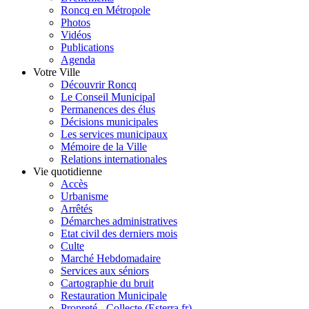
Roncq en Métropole
Photos
Vidéos
Publications
Agenda
Votre Ville
Découvrir Roncq
Le Conseil Municipal
Permanences des élus
Décisions municipales
Les services municipaux
Mémoire de la Ville
Relations internationales
Vie quotidienne
Accès
Urbanisme
Arrêtés
Démarches administratives
Etat civil des derniers mois
Culte
Marché Hebdomadaire
Services aux séniors
Cartographie du bruit
Restauration Municipale
Propreté - Collecte (Esterra.fr)