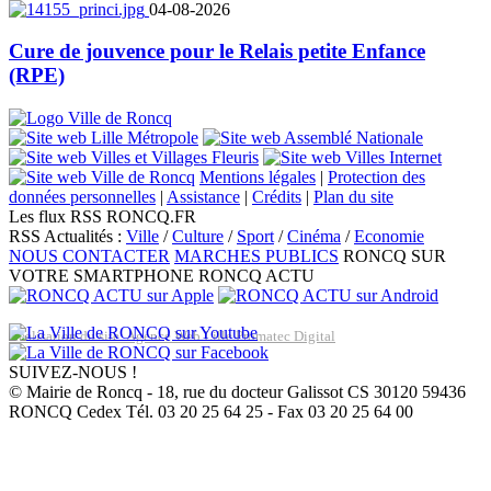
04-08-2026
Cure de jouvence pour le Relais petite Enfance
(RPE)
Mentions légales
|
Protection des
données personnelles
|
Assistance
|
Crédits
|
Plan du site
Les flux RSS RONCQ.FR
RSS Actualités :
Ville
/
Culture
/
Sport
/
Cinéma
/
Economie
NOUS CONTACTER
MARCHES PUBLICS
RONCQ SUR
VOTRE SMARTPHONE
RONCQ ACTU
Réalisation du site: Agence Web Lille Promatec Digital
SUIVEZ-NOUS !
© Mairie de Roncq - 18, rue du docteur Galissot CS 30120 59436
RONCQ Cedex Tél. 03 20 25 64 25 - Fax 03 20 25 64 00