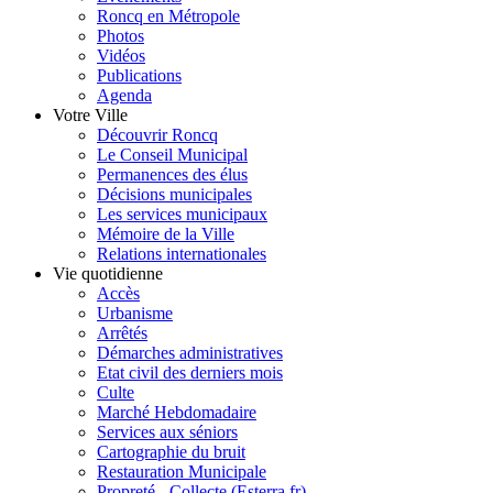
Roncq en Métropole
Photos
Vidéos
Publications
Agenda
Votre Ville
Découvrir Roncq
Le Conseil Municipal
Permanences des élus
Décisions municipales
Les services municipaux
Mémoire de la Ville
Relations internationales
Vie quotidienne
Accès
Urbanisme
Arrêtés
Démarches administratives
Etat civil des derniers mois
Culte
Marché Hebdomadaire
Services aux séniors
Cartographie du bruit
Restauration Municipale
Propreté - Collecte (Esterra.fr)