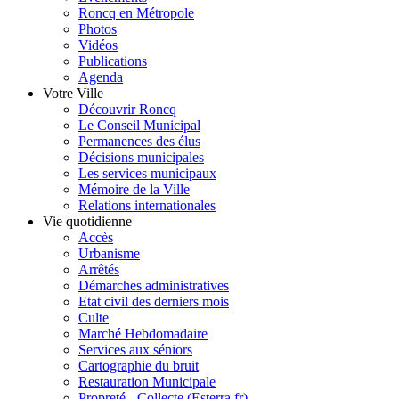
Roncq en Métropole
Photos
Vidéos
Publications
Agenda
Votre Ville
Découvrir Roncq
Le Conseil Municipal
Permanences des élus
Décisions municipales
Les services municipaux
Mémoire de la Ville
Relations internationales
Vie quotidienne
Accès
Urbanisme
Arrêtés
Démarches administratives
Etat civil des derniers mois
Culte
Marché Hebdomadaire
Services aux séniors
Cartographie du bruit
Restauration Municipale
Propreté - Collecte (Esterra.fr)