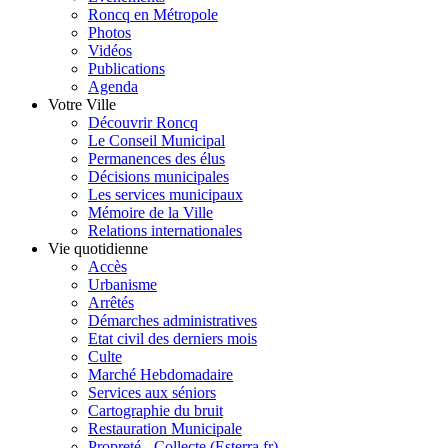
Roncq en Métropole
Photos
Vidéos
Publications
Agenda
Votre Ville
Découvrir Roncq
Le Conseil Municipal
Permanences des élus
Décisions municipales
Les services municipaux
Mémoire de la Ville
Relations internationales
Vie quotidienne
Accès
Urbanisme
Arrêtés
Démarches administratives
Etat civil des derniers mois
Culte
Marché Hebdomadaire
Services aux séniors
Cartographie du bruit
Restauration Municipale
Propreté - Collecte (Esterra.fr)