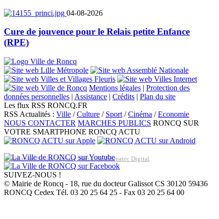
04-08-2026
Cure de jouvence pour le Relais petite Enfance
(RPE)
Mentions légales
|
Protection des
données personnelles
|
Assistance
|
Crédits
|
Plan du site
Les flux RSS RONCQ.FR
RSS Actualités :
Ville
/
Culture
/
Sport
/
Cinéma
/
Economie
NOUS CONTACTER
MARCHES PUBLICS
RONCQ SUR
VOTRE SMARTPHONE
RONCQ ACTU
Réalisation du site: Agence Web Lille Promatec Digital
SUIVEZ-NOUS !
© Mairie de Roncq - 18, rue du docteur Galissot CS 30120 59436
RONCQ Cedex Tél. 03 20 25 64 25 - Fax 03 20 25 64 00