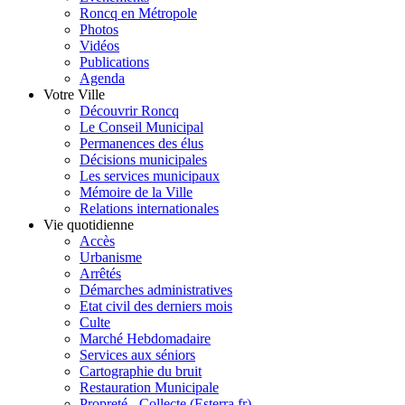
Roncq en Métropole
Photos
Vidéos
Publications
Agenda
Votre Ville
Découvrir Roncq
Le Conseil Municipal
Permanences des élus
Décisions municipales
Les services municipaux
Mémoire de la Ville
Relations internationales
Vie quotidienne
Accès
Urbanisme
Arrêtés
Démarches administratives
Etat civil des derniers mois
Culte
Marché Hebdomadaire
Services aux séniors
Cartographie du bruit
Restauration Municipale
Propreté - Collecte (Esterra.fr)