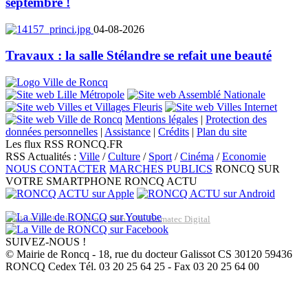
septembre !
04-08-2026
Travaux : la salle Stélandre se refait une beauté
Mentions légales
|
Protection des
données personnelles
|
Assistance
|
Crédits
|
Plan du site
Les flux RSS RONCQ.FR
RSS Actualités :
Ville
/
Culture
/
Sport
/
Cinéma
/
Economie
NOUS CONTACTER
MARCHES PUBLICS
RONCQ SUR
VOTRE SMARTPHONE
RONCQ ACTU
Réalisation du site: Agence Web Lille Promatec Digital
SUIVEZ-NOUS !
© Mairie de Roncq - 18, rue du docteur Galissot CS 30120 59436
RONCQ Cedex Tél. 03 20 25 64 25 - Fax 03 20 25 64 00