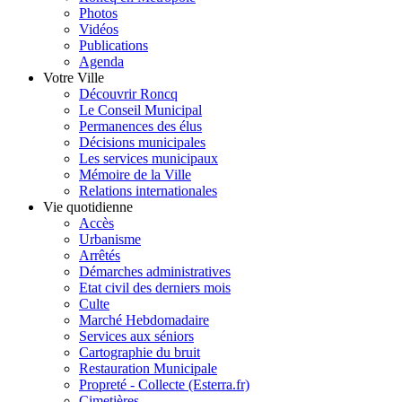
Photos
Vidéos
Publications
Agenda
Votre Ville
Découvrir Roncq
Le Conseil Municipal
Permanences des élus
Décisions municipales
Les services municipaux
Mémoire de la Ville
Relations internationales
Vie quotidienne
Accès
Urbanisme
Arrêtés
Démarches administratives
Etat civil des derniers mois
Culte
Marché Hebdomadaire
Services aux séniors
Cartographie du bruit
Restauration Municipale
Propreté - Collecte (Esterra.fr)
Cimetières