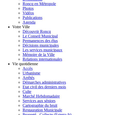
Roncq en Métropole
Photos
Vidéos
Publications
Agenda
Votre Ville
Découvrir Roncq
Le Conseil Municipal
Permanences des élus
Décisions municipales
Les services municipaux
Mémoire de la Ville
Relations internationales
Vie quotidienne
Accès
Urbanisme
Arrêtés
Démarches administratives
Etat civil des derniers mois
Culte
Marché Hebdomadaire
Services aux séniors
Cartographie du bruit
Restauration Municipale
Propreté - Collecte (Esterra.fr)