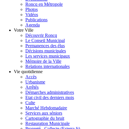
Roncq en Métropole
Photos
Vidéos
Publications
Agenda
Votre Ville
Découvrir Roncq
Le Conseil Municipal
Permanences des élus
Décisions municipales
Les services municipaux
Mémoire de la Ville
Relations internationales
Vie quotidienne
Accès
Urbanisme
Arrêtés
Démarches administratives
Etat civil des derniers mois
Culte
Marché Hebdomadaire
Services aux séniors
Cartographie du bruit
Restauration Municipale
Propreté - Collecte (Esterra.fr)