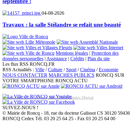
septembre !
04-08-2026
Travaux : la salle Stélandre se refait une beauté
Mentions légales
|
Protection des
données personnelles
|
Assistance
|
Crédits
|
Plan du site
Les flux RSS RONCQ.FR
RSS Actualités :
Ville
/
Culture
/
Sport
/
Cinéma
/
Economie
NOUS CONTACTER
MARCHES PUBLICS
RONCQ SUR
VOTRE SMARTPHONE
RONCQ ACTU
Réalisation du site: Agence Web Lille Promatec Digital
SUIVEZ-NOUS !
© Mairie de Roncq - 18, rue du docteur Galissot CS 30120 59436
RONCQ Cedex Tél. 03 20 25 64 25 - Fax 03 20 25 64 00